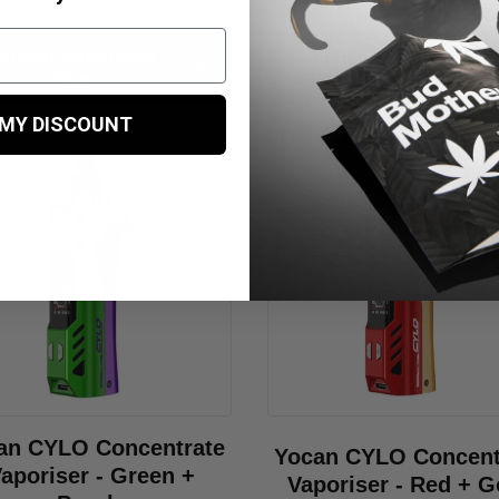
in den Warenkorb
in den Warenkorb
legen
legen
 MY DISCOUNT
an CYLO Concentrate
Yocan CYLO Concent
aporiser - Green +
Vaporiser - Red + G