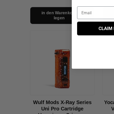
in den Warenkorb
legen
CLAIM
Wulf Mods X-Ray Series
Yoc
Uni Pro Cartridge
V