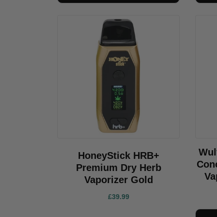
Wul
HoneyStick HRB+
Conc
Premium Dry Herb
Va
Vaporizer Gold
£39.99