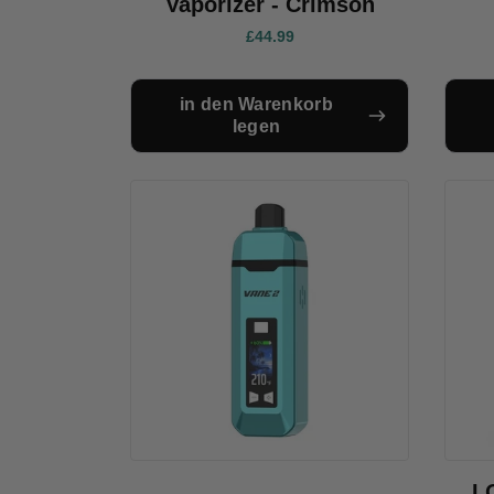
Vaporizer - Crimson
£44.99
in den Warenkorb
legen
L