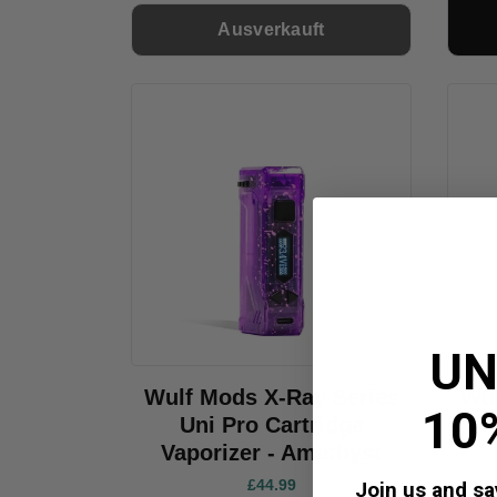
Ausverkauft
UN
Wulf Mods X-Ray Series
Wul
10
Uni Pro Cartridge
Vaporizer - Amathyst
£44.99
Join us and sav