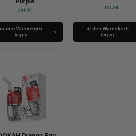
Purple
£41.99
£41.99
in den Warenkorb
in den Warenkorb
legen
legen
OOKAH Dragon Egg