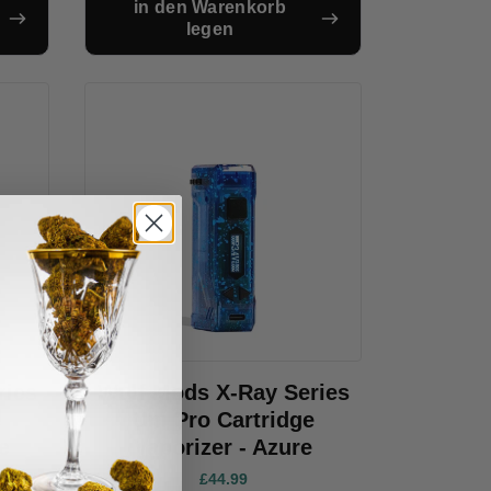
in den Warenkorb
legen
ries
Wulf Mods X-Ray Series
e
Uni Pro Cartridge
e
Vaporizer - Azure
£44.99