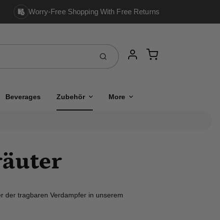
Worry-Free Shopping With Free Returns
Cart
Einreichen
Account
Beverages
Zubehör
More
räuter
er der tragbaren Verdampfer in unserem