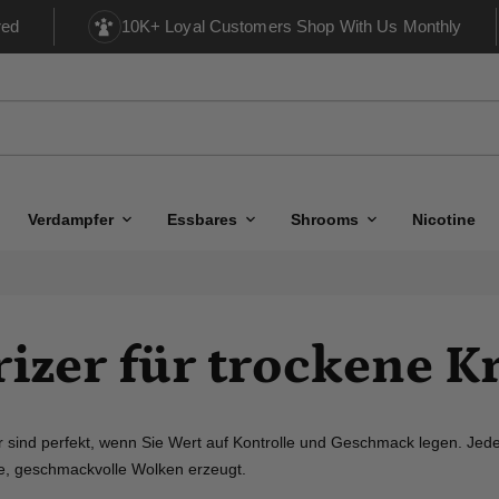
red
10K+ Loyal Customers Shop With Us Monthly
Verdampfer
Essbares
Shrooms
Nicotine
izer für trockene K
 sind perfekt, wenn Sie Wert auf Kontrolle und Geschmack legen. Jed
fte, geschmackvolle Wolken erzeugt.