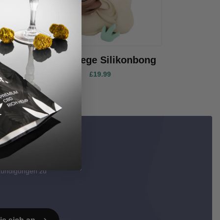
ed
Alien Biege Silikonbong
bles
£19.99
ter
kündigungen zu