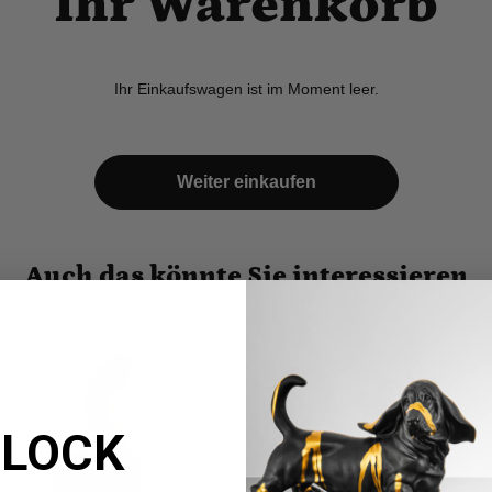
Ihr Warenkorb
Ihr Einkaufswagen ist im Moment leer.
Weiter einkaufen
Auch das könnte Sie interessieren
LOCK