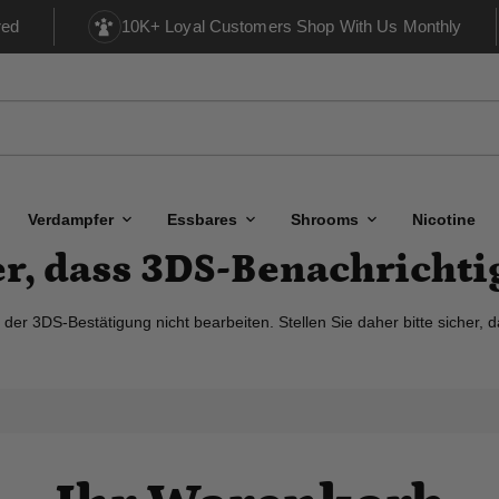
red
10K+ Loyal Customers Shop With Us Monthly
Verdampfer
Essbares
Shrooms
Nicotine
her, dass 3DS-Benachrichti
r 3DS-Bestätigung nicht bearbeiten. Stellen Sie daher bitte sicher, d