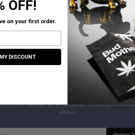
% OFF!
e on your first order.
inch Full Art Colored
5 inch Mixed Color
Bubbler
Hand Pipe with Mar
£19.99
£29.99
 MY DISCOUNT
onniere unseren Newslet
ch für unseren Newsletter an, um Neuigkeiten, Sonderangebote und An
erhalten.