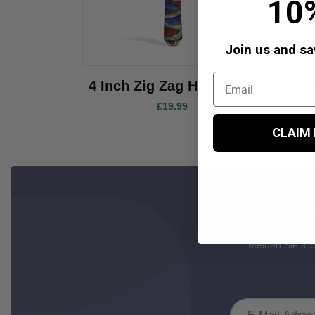
10
Join us and sav
4 Inch Zig Zag Hand Pipe
5 
£19.99
CLAIM
Ab
Melden Sie si
E-Mail-Adresse