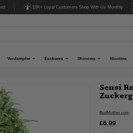
red
10K+ Loyal Customers Shop With Us Monthly
Verdampfer
Essbares
Shrooms
Nicotine
Sensi R
Zuckerg
Verkäufer
BudMother.com
£6.99