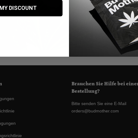
Banana Frosting Feminized weist wäh
 MY DISCOUNT
Banana Frosting Feminized benötigt ein
Aktie
Auf
Tw
Faceboo
teilen
n
Brauchen Sie Hilfe bei eine
Bestellung?
ngungen
Bitte senden Sie eine E-Mail
chtlinie
orders@budmother.com
ngungen
gsrichtlinie