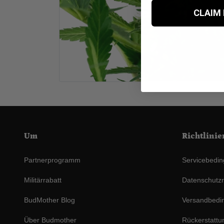
CLAIM
Um
Richtlinie
Partnerprogramm
Servicebedi
Militärrabatt
Datenschutzri
BudMother Blog
Versandbedi
Über Budmother
Rückerstattun