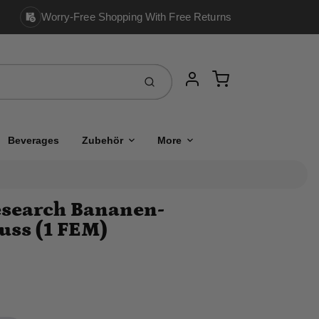
Worry-Free Shopping With Free Returns
Cart
Einreichen
Account
Beverages
Zubehör
More
esearch Bananen-
uss (1 FEM)