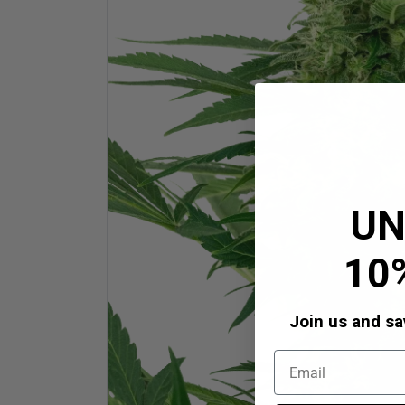
UN
10
Join us and sav