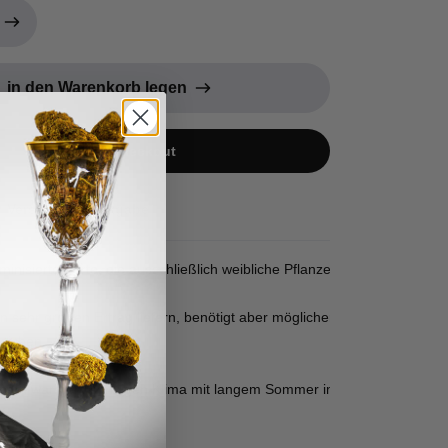
in den Warenkorb legen
Jetzt zum Checkout
Versand & Rückgabe
inisierte Sorte, die ausschließlich weibliche Pflanzen hervorbringt.
 sehr großen Ertrag liefern, benötigt aber möglicherweise etwas mehr
reichen.
einem warmen, sonnigen Klima mit langem Sommer im Freien angebaut