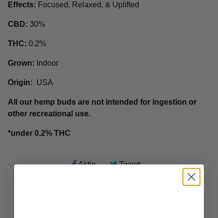
Effects:
Focused, Relaxed, & Uplifted
CBD:
30%
THC:
0.2%
Grown:
Indoor
Origin:
USA
All our hemp buds are not intended for ingestion or
other recreational use.
*under 0.2% THC
Aktie
Auf
Tweet
Tweet
Facebook
auf
teilen
Twitter