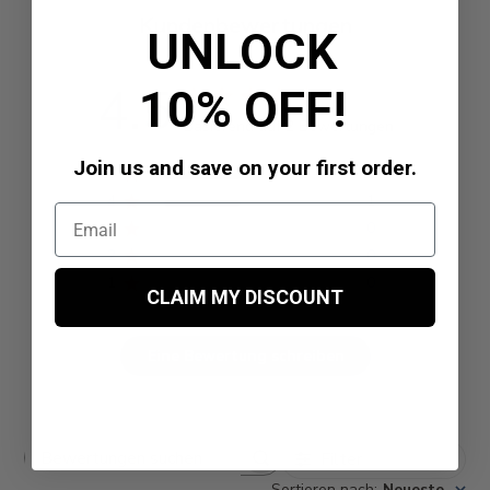
Kundenbewertungen
UNLOCK
4.5
10% OFF!
Basierend auf 2 Bewertungen
Join us and save on your first order.
5
1
4
1
3
0
2
0
1
0
CLAIM MY DISCOUNT
Eine Bewertung schreiben
Filter
Bewertungen suchen
Sortieren nach
:
Neueste