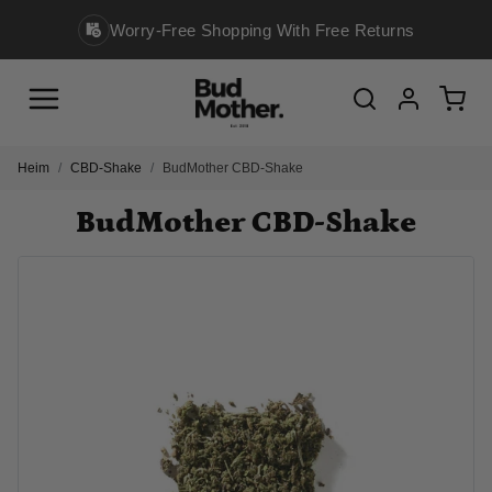
Worry-Free Shopping With Free Returns
Menu
Cart
Search
Account
Heim
CBD-Shake
BudMother CBD-Shake
BudMother CBD-Shake