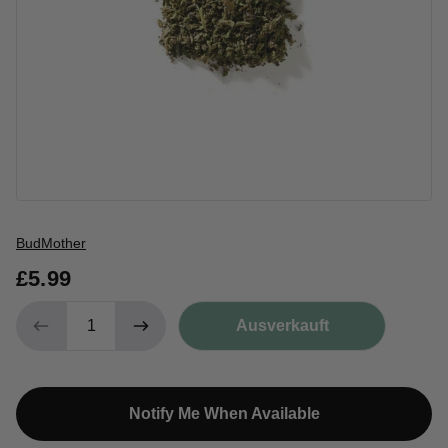
Verkäufer
BudMother
£5.99
Ausverkauft
Notify Me When Available