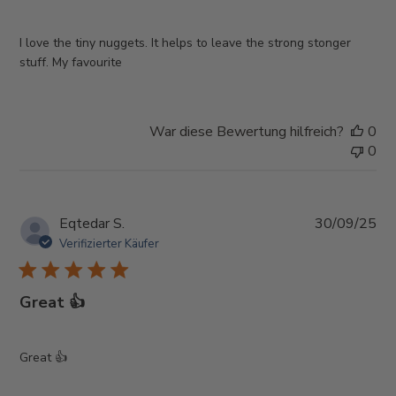
I love the tiny nuggets. It helps to leave the strong stonger
stuff. My favourite
War diese Bewertung hilfreich?
0
0
Ver
Eqtedar S.
30/09/25
Verifizierter Käufer
Great 👍
Great 👍