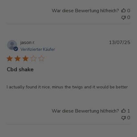
War diese Bewertung hilfreich?
0
0
Ver
jason r.
13/07/25
Verifizierter Käufer
Cbd shake
I actually found it nice, minus the twigs and it would be better
War diese Bewertung hilfreich?
1
0